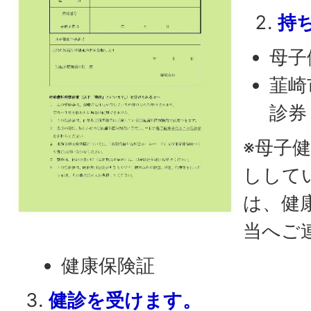
持
母子
韮崎
診券
※母子
しして
は、健
当へご
健康保険証
健診を受けます。