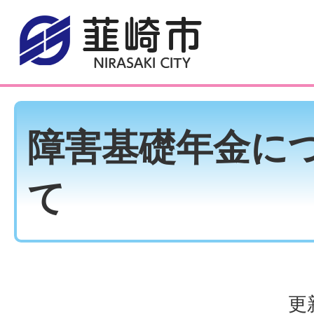
障害基礎年金に
て
更