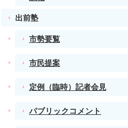
出前塾
市勢要覧
市民提案
定例（臨時）記者会見
パブリックコメント