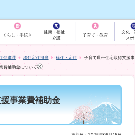
健康・福祉・
文化・
くらし・手続き
子育て・教育
介護
スポ
住促進課
移住定住担当
移住・定住
子育て世帯住宅取得支援事
業費補助金について
支援事業費補助金
更新日：2025年06月15日