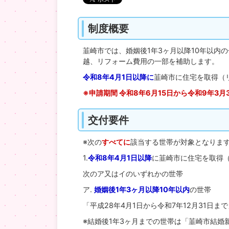
制度概要
韮崎市では、婚姻後1年3ヶ月以降10年以内
越、リフォーム費用の一部を補助します。
令和8年4月1日以降に
韮崎市に住宅を取得（
※申請期間 令和8年6月15日から令和9年3月
交付要件
※次の
すべてに
該当する世帯が対象となりま
1.
令和8年4月1日以降
に韮崎市に住宅を取得
次のア又はイのいずれかの世帯
ア.
婚姻後1年3ヶ月以降10年以内
の世帯
「平成28年4月1日から令和7年12月31日
※結婚後1年3ヶ月までの世帯は「韮崎市結婚