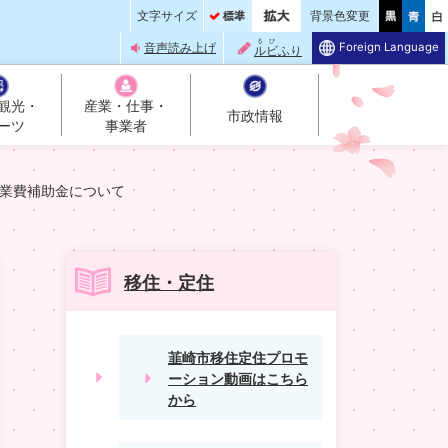
文字サイズ
背景色変更
るび
Foreign Language
音声読み上げ
ルビ
ふり
観光・
産業・仕事・
市政情報
ーツ
事業者
業費補助金について
移住・定住
韮崎市移住定住プロモ
ーション動画はこちら
から