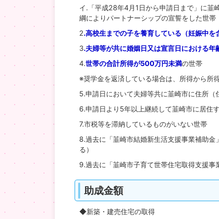
イ.「平成28年4月1日から申請日まで」に
綱によりパートナーシップの宣誓をした世帯
2
.高校生までの子を養育している（妊娠中を
3
.夫婦等が共に婚姻日又は宣言日における年
4.
世帯の合計所得が500万円未満
の世帯
※奨学金を返済している場合は、所得から所
5.申請日において夫婦等共に韮崎市に住所（
6.申請日より5年以上継続して韮崎市に居住
7.市税等を滞納しているものがいない世帯
8.過去に「韮崎市結婚新生活支援事業補助
る）
9.過去に「韮崎市子育て世帯住宅取得支援事
助成金額
◆新築・建売住宅の取得