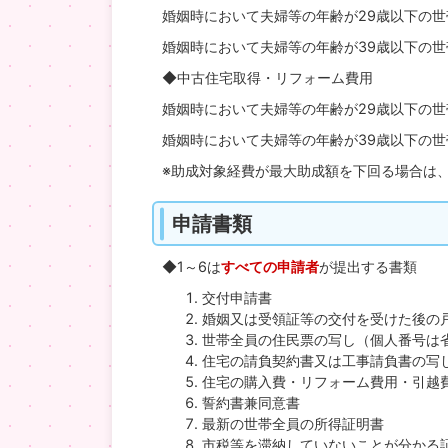
婚姻時において夫婦等の年齢が29歳以下の世
婚姻時において夫婦等の年齢が39歳以下の世
◆中古住宅取得・リフォーム費用
婚姻時において夫婦等の年齢が29歳以下の世
婚姻時において夫婦等の年齢が39歳以下の世
※助成対象経費が最大助成額を下回る場合は
申請書類
◆1～6は
すべての申請者
が提出する書類
交付申請書
婚姻又は受領証等の交付を受けた後の
世帯全員の住民票の写し（個人番号は
住宅の請負契約書又は工事請負書の写
住宅の購入費・リフォーム費用・引越
誓約書兼同意書
最新の世帯全員の所得証明書
市税等を滞納していないことが分かる