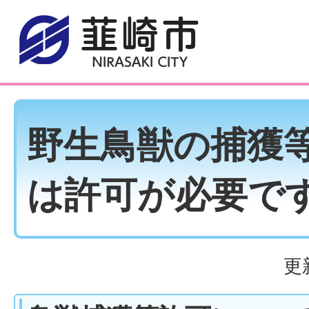
野生鳥獣の捕獲
は許可が必要で
更