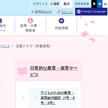
文字サイズ
背景色変更
るび
Foreign Language
音声読み上げ
ルビ
ふり
観光・
産業・仕事・
市政情報
ーツ
事業者
ービス
児童クラブ（学童保育）
日常的な教育・保育サー
ビス
子どものための教育・
保育給付認定（1号・2
号・3号）