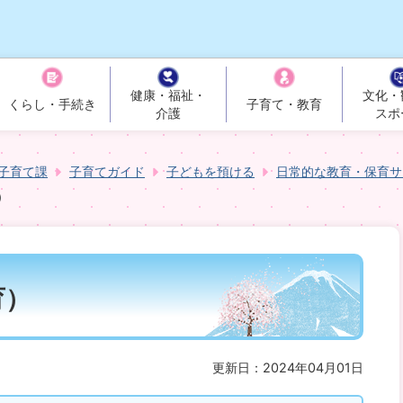
健康・福祉・
文化・
くらし・手続き
子育て・教育
介護
スポ
子育て課
子育てガイド
子どもを預ける
日常的な教育・保育サ
育）
更新日：2024年04月01日