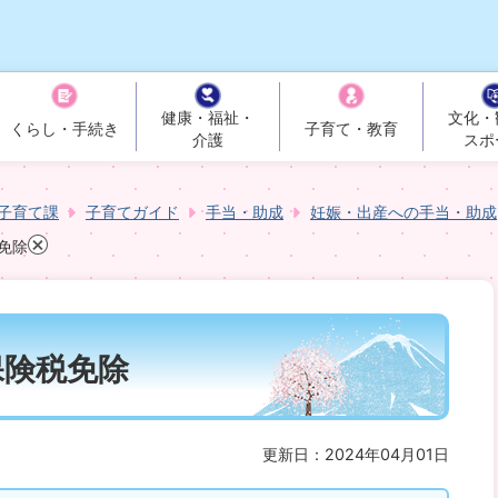
健康・福祉・
文化・
くらし・手続き
子育て・教育
介護
スポ
子育て課
子育てガイド
手当・助成
妊娠・出産への手当・助成
免除
保険税免除
更新日：2024年04月01日