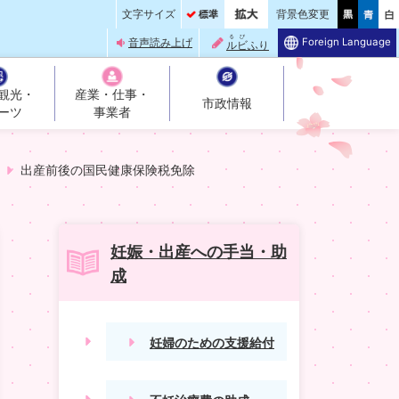
文字サイズ
背景色変更
るび
Foreign Language
音声読み上げ
ルビ
ふり
観光・
産業・仕事・
市政情報
ーツ
事業者
出産前後の国民健康保険税免除
妊娠・出産への手当・助
成
妊婦のための支援給付