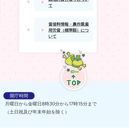
て
賃借料情報・農作業雇
用労賃（標準額）につ
いて
TOP
開庁時間
月曜日から金曜日8時30分から17時15分まで
（土日祝及び年末年始を除く）