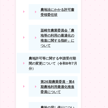
農地法にかかる許可書
受領委任状
韮崎市農業委員会「農
地等の利用の最適化の
推進に関する指針」に
ついて
農地許可等に関する申請受付期
間の変更について（令和8年7月
分）
第26期農業委員・第4
期農地利用最適化推進
委員について
農地の貸し借りについ