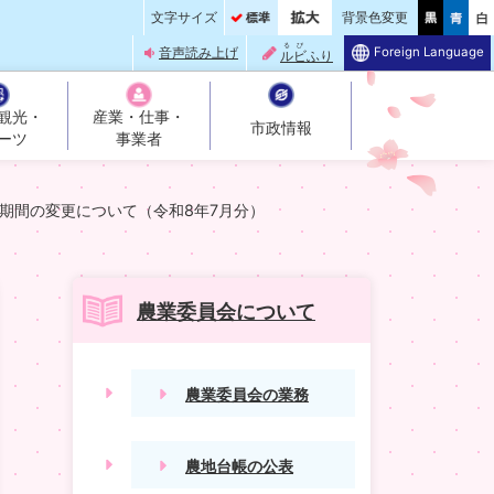
文字サイズ
背景色変更
るび
Foreign Language
音声読み上げ
ルビ
ふり
観光・
産業・仕事・
市政情報
ーツ
事業者
期間の変更について（令和8年7月分）
農業委員会について
農業委員会の業務
農地台帳の公表