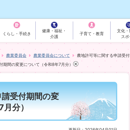
健康・福祉・
文化・
くらし・手続き
子育て・教育
介護
スポ
農業委員会
農業委員会について
農地許可等に関する申請受付
付期間の変更について（令和8年7月分）
申請受付期間の変
7月分）
更新日：2026年04月01日