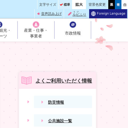
文字サイズ
背景色変更
るび
Foreign Language
音声読み上げ
ルビ
ふり
観光・
産業・仕事・
市政情報
ーツ
事業者
よくご利用いただく情報
防災情報
公共施設一覧