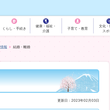
健康・福祉・
文化・
くらし・手続き
子育て・教育
介護
スポ
く情報
結婚・離婚
更新日：2023年02月03日