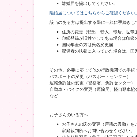
離婚届を提出してください。
離婚届についてはこちらからご確認ください
該当のある方は提出する際に一緒に手続きし
住所の変更（転出、転入、転居、世帯
印鑑登録が旧姓でしてある場合は印鑑
国民年金の方は氏名変更届
配偶者の扶養に入っていた場合は、国
その他、必要に応じて他の行政機関での手続
パスポートの変更（パスポートセンター）
運転免許証の変更（警察署、免許センター）
自動車・バイクの変更（運輸局、軽自動車協
など
お子さんのいる方へ
お子さんの氏の変更（戸籍の異動）を
家庭裁判所へお問い合わせください。
ひとり親家庭（母子・父子家庭）への支