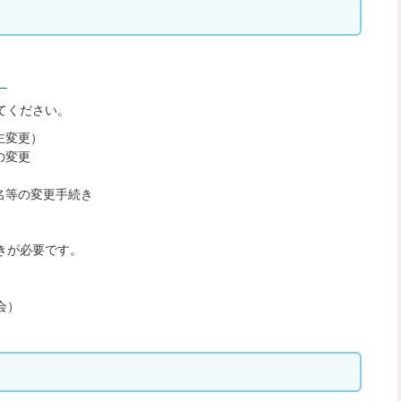
。
てください。
主変更）
の変更
名等の変更手続き
きが必要です。
会）