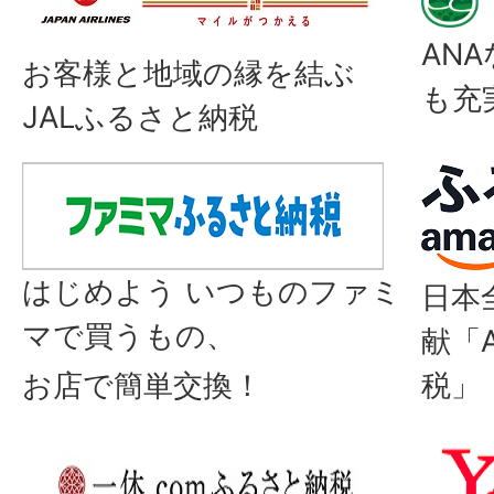
AN
お客様と地域の縁を結ぶ
も充
JALふるさと納税
はじめよう いつものファミ
日本
マで買うもの、
献「
お店で簡単交換！
税」