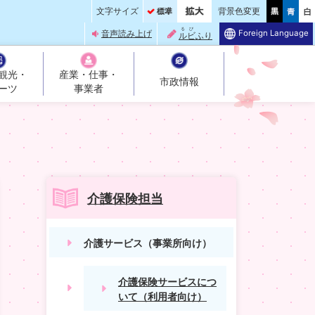
文字サイズ
背景色変更
るび
Foreign Language
音声読み上げ
ルビ
ふり
観光・
産業・仕事・
市政情報
ーツ
事業者
介護保険担当
介護サービス（事業所向け）
介護保険サービスにつ
いて（利用者向け）