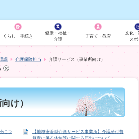
健康・福祉・
文化・
くらし・手続き
子育て・教育
介護
スポ
護課
介護保険担当
介護サービス（事業所向け）
）
所向け）
続につ
【地域密着型介護サービス事業所】介護給付費
算定に係る体制等に関する届出について