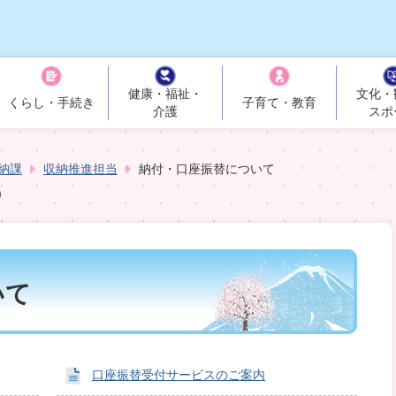
健康・福祉・
文化・
くらし・手続き
子育て・教育
介護
スポ
納課
収納推進担当
納付・口座振替について
いて
口座振替受付サービスのご案内