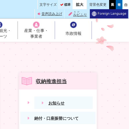
文字サイズ
背景色変更
るび
Foreign Language
音声読み上げ
ルビ
ふり
観光・
産業・仕事・
市政情報
ーツ
事業者
収納推進担当
お知らせ
納付・口座振替について